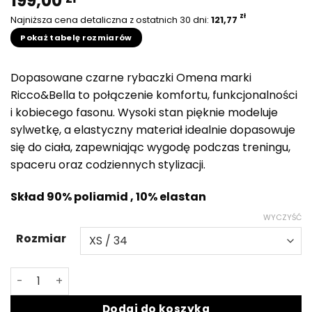
199,00
zł
Najniższa cena detaliczna z ostatnich 30 dni:
121,77
Pokaż tabelę rozmiarów
Dopasowane czarne rybaczki Omena marki
Ricco&Bella to połączenie komfortu, funkcjonalności
i kobiecego fasonu. Wysoki stan pięknie modeluje
sylwetkę, a elastyczny materiał idealnie dopasowuje
się do ciała, zapewniając wygodę podczas treningu,
spaceru oraz codziennych stylizacji.
Skład 90% poliamid , 10% elastan
WYCZYŚĆ
Rozmiar
ilość Czarne rybaczki Omena
Dodaj do koszyka