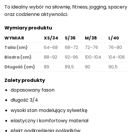
To idealny wybór na siłownię, fitness, jogging, spacery
oraz codzienne aktywności.
Wymiary produktu
WYMIAR
XS/34
S/36
M/38
L/40
Talia (cm)
64–68
68–72
72–76
76–80
Biodra (cm)
88–92
92–96
100–104
104–108
Długość (cm)
89
89,5
90
90,5
Zalety produkty
dopasowany fason
długość 3/4
wysoki stan modelujący sylwetkę
elastyczny i komfortowy materiał
efekt podkreślenia pośladków