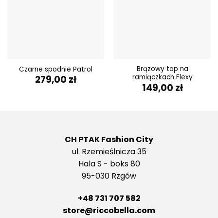
Brązowy top na
Czarne spodnie Patrol
ramiączkach Flexy
279,00
zł
149,00
zł
CH PTAK Fashion City
ul. Rzemieślnicza 35
Hala S - boks 80
95-030 Rzgów
+48 731 707 582
store@riccobella.com