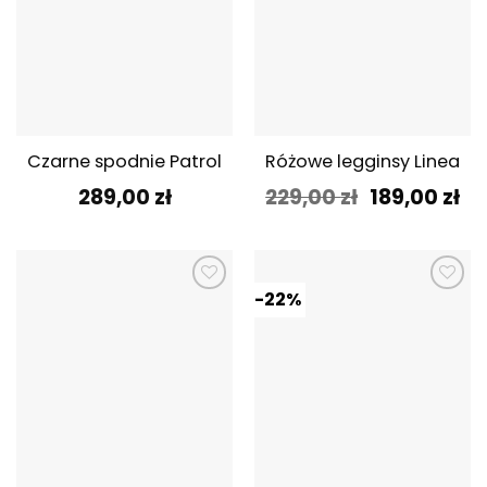
Czarne spodnie Patrol
Różowe legginsy Linea
Pierwotna
Ak
289,00
zł
229,00
zł
189,00
zł
cena
ce
wynosiła:
wy
229,00 zł.
189
-22%
Dodaj do
Dodaj do
ulubionych
ulubionych