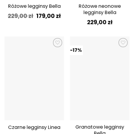
Różowe neonowe
Różowe legginsy Bella
legginsy Bella
Pierwotna
Aktualna
229,00
zł
179,00
zł
cena
cena
229,00
zł
wynosiła:
wynosi:
229,00 zł.
179,00 zł.
-17%
Dodaj do
Dodaj do
ulubionych
ulubionych
Granatowe legginsy
Czarne legginsy Linea
Bella