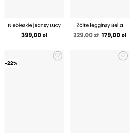
Niebieskie jeansy Lucy
Żółte legginsy Bella
Pierwotna
Ak
399,00
zł
229,00
zł
179,00
zł
cena
ce
wynosiła:
wy
229,00 zł.
179
-22%
Dodaj do
Dodaj do
ulubionych
ulubionych