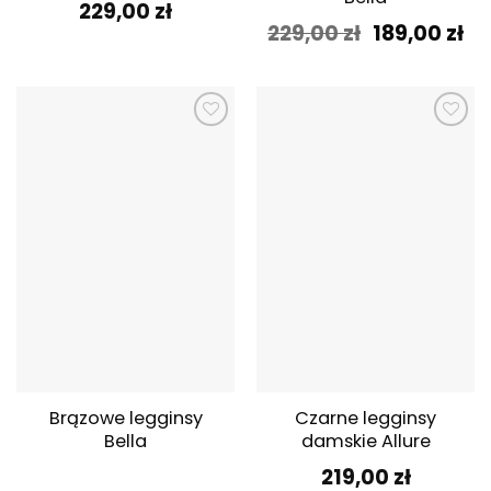
229,00
zł
Pierwotna
Ak
229,00
zł
189,00
zł
cena
ce
wynosiła:
wy
229,00 zł.
189
Dodaj do
Dodaj do
ulubionych
ulubionych
Brązowe legginsy
Czarne legginsy
Bella
damskie Allure
219,00
zł