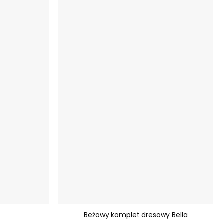
Dodaj do
Dodaj do
ulubionych
ulubionych
+
u
Beżowy komplet dresowy Bella