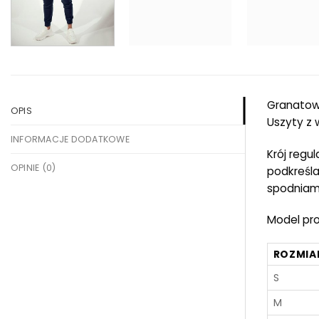
Granatowy
OPIS
Uszyty z 
INFORMACJE DODATKOWE
Krój regu
OPINIE (0)
podkreśla
spodniami
Model pro
ROZMIA
S
M