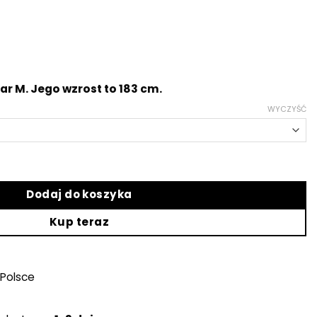
r M. Jego wzrost to 183 cm.
WYCZYŚĆ
 Twins
Dodaj do koszyka
Kup teraz
Polsce