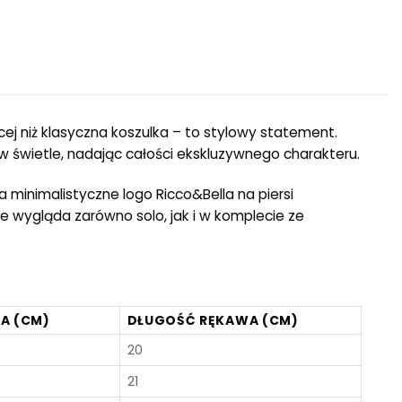
cej niż klasyczna koszulka – to stylowy statement.
w świetle, nadając całości ekskluzywnego charakteru.
a minimalistyczne logo Ricco&Bella na piersi
e wygląda zarówno solo, jak i w komplecie ze
A (CM)
DŁUGOŚĆ RĘKAWA (CM)
20
21