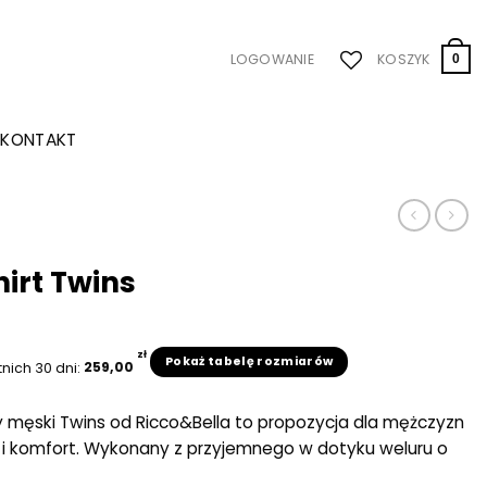
LOGOWANIE
KOSZYK
0
KONTAKT
irt Twins
zł
Pokaż tabelę rozmiarów
tnich 30 dni:
259,00
 męski Twins od Ricco&Bella to propozycja dla mężczyzn
 i komfort. Wykonany z przyjemnego w dotyku weluru o