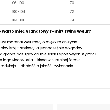
96–100
70
100–104
72
104–108
74
 warto mieć Granatowy T-shirt Twins Welur?
owy materiał welurowy o miękkim chwycie
alny krój – stylowy, a jednocześnie wygodny
i granat pasujący do miejskich i sportowych stylizacji
e logo Ricco&Bella – klasa w subtelnej formie
produkcja – dbałość o jakość i wykonanie