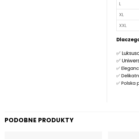
L
XL
XXL
Dlaczego
✅ Luksus
✅ Uniwers
✅ Eleganck
✅ Delikatn
✅ Polska 
PODOBNE PRODUKTY