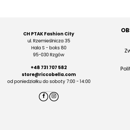
OB
CH PTAK Fashion City
ul. Rzemieślnicza 35
Hala S - boks 80
Zw
95-030 Rzgów
+48 731 707 582
Pol
store@riccobella.com
od poniedziałku do soboty 7:00 - 14:00