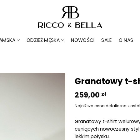
DAMSKA
ODZIEŻ MĘSKA
NOWOŚCI
SALE
O NAS
Granatowy t-sh
259,00
zł
Dodaj do
ulubionych
Najniższa cena detaliczna z osta
Granatowy t-shirt welurowy
ceniących nowoczesny styl
lekkim połysku.