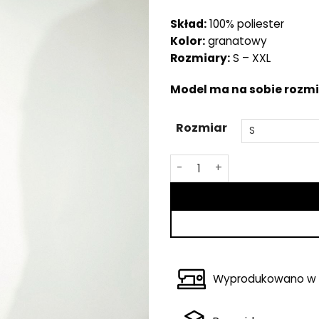
Skład:
100% poliester
Kolor:
granatowy
Rozmiary:
S – XXL
Model ma na sobie rozmia
Rozmiar
ilość Granatowy t-shirt
Wyprodukowano w 