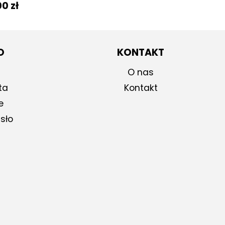
wotna
Aktualna
00
zł
cena
iła:
wynosi:
0 zł.
399,00 zł.
O
KONTAKT
O nas
ta
Kontakt
e
sło