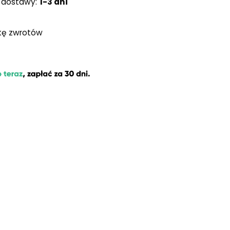
 dostawy:
1-3 dni
ykę zwrotów