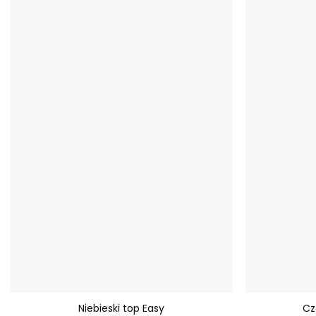
Dodaj do
ulubionych
+
+
Niebieski top Easy
Cz