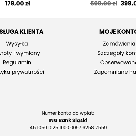
Pier
179,00
zł
599,00
zł
399,
cena
wynos
599,0
SŁUGA KLIENTA
MOJE KONT
Wysyłka
Zamówienia
roty i wymiany
Szczegóły kon
Regulamin
Obserwowan
ityka prywatności
Zapomniane ha
Numer konta do wpłat:
ING Bank Śląski
45 1050 1025 1000 0097 6258 7559