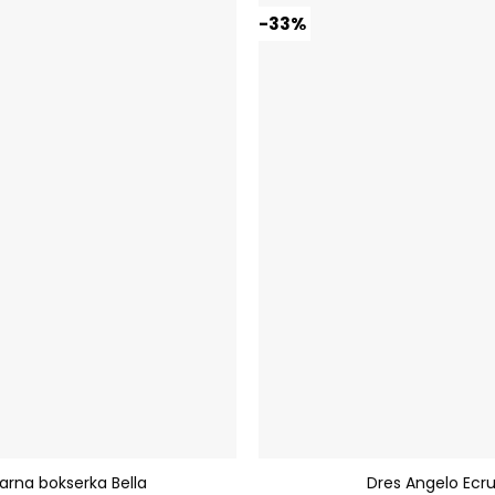
-33%
Dodaj do
ulubionych
+
arna bokserka Bella
Dres Angelo Ecr