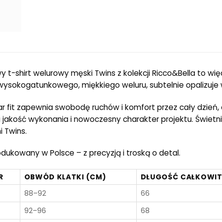
 t-shirt welurowy męski Twins z kolekcji Ricco&Bella to wię
wysokogatunkowego, miękkiego weluru, subtelnie opalizuje 
lar fit zapewnia swobodę ruchów i komfort przez cały dzień, 
 jakość wykonania i nowoczesny charakter projektu. Świetni
 Twins.
dukowany w Polsce – z precyzją i troską o detal.
R
OBWÓD KLATKI (CM)
DŁUGOŚĆ CAŁKOWIT
88–92
66
92–96
68