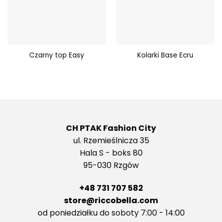
Czarny top Easy
Kolarki Base Ecru
CH PTAK Fashion City
ul. Rzemieślnicza 35
Hala S - boks 80
95-030 Rzgów
+48 731 707 582
store@riccobella.com
od poniedziałku do soboty 7:00 - 14:00