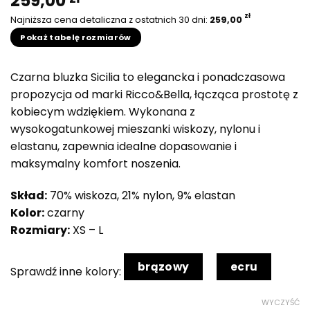
259,00
zł
Najniższa cena detaliczna z ostatnich 30 dni:
259,00
Pokaż tabelę rozmiarów
Czarna bluzka Sicilia to elegancka i ponadczasowa
propozycja od marki Ricco&Bella, łącząca prostotę z
kobiecym wdziękiem. Wykonana z
wysokogatunkowej mieszanki wiskozy, nylonu i
elastanu, zapewnia idealne dopasowanie i
maksymalny komfort noszenia.
Skład:
70% wiskoza, 21% nylon, 9% elastan
Kolor:
czarny
Rozmiary:
XS – L
brązowy
ecru
Sprawdź inne kolory:
WYCZYŚĆ