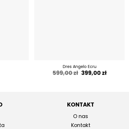
+
Dres Angelo Ecru
Pierwotna
Aktualn
599,00
zł
399,00
zł
cena
cena
wynosiła:
wynosi:
599,00 zł.
399,00 zł
O
KONTAKT
O nas
ta
Kontakt