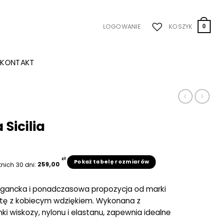
LOGOWANIE
KOSZYK
0
KONTAKT
Sicilia
zł
Pokaż tabelę rozmiarów
tnich 30 dni:
259,00
elegancka i ponadczasowa propozycja od marki
otę z kobiecym wdziękiem. Wykonana z
 wiskozy, nylonu i elastanu, zapewnia idealne