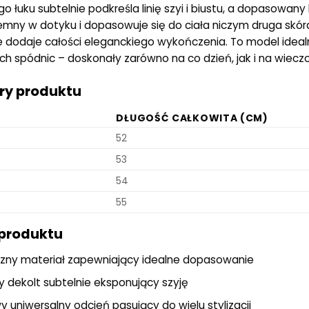
go łuku subtelnie podkreśla linię szyi i biustu, a dopasowany
jemny w dotyku i dopasowuje się do ciała niczym druga skóra.
 dodaje całości eleganckiego wykończenia. To model idea
ch spódnic – doskonały zarówno na co dzień, jak i na wieczo
y produktu
DŁUGOŚĆ CAŁKOWITA (CM)
52
53
54
55
 produktu
czny materiał zapewniający idealne dopasowanie
y dekolt subtelnie eksponujący szyję
 uniwersalny odcień pasujący do wielu stylizacji