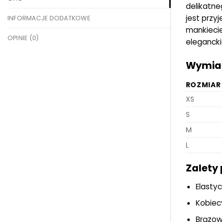
delikatne
jest przy
INFORMACJE DODATKOWE
mankiecie
OPINIE (0)
elegancki
Wymiar
ROZMIAR
XS
S
M
L
Zalety
Elasty
Kobiec
Brązowy