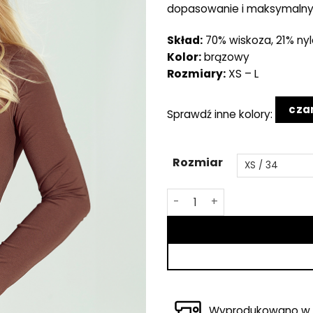
dopasowanie i maksymalny 
Skład:
70% wiskoza, 21% nyl
Kolor:
brązowy
Rozmiary:
XS – L
cza
Sprawdź inne kolory:
Rozmiar
ilość Brązowa bluzka Sici
Wyprodukowano w 