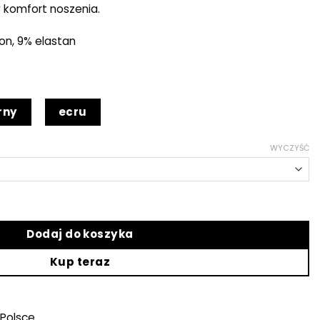
komfort noszenia.
on, 9% elastan
rny
ecru
WYCZYŚĆ
lia
Dodaj do koszyka
Kup teraz
Polsce