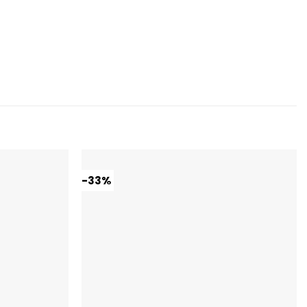
-33%
Dodaj do
Dodaj do
ulubionych
ulubionych