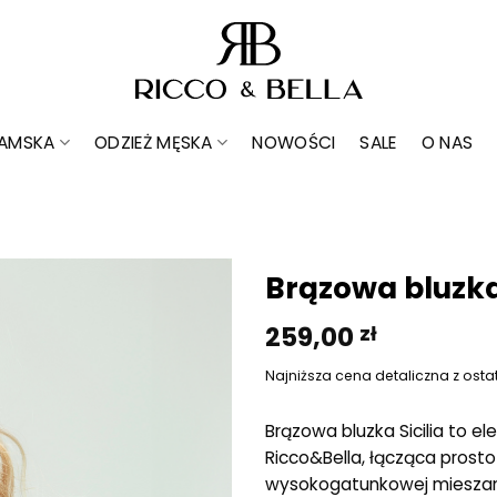
DAMSKA
ODZIEŻ MĘSKA
NOWOŚCI
SALE
O NAS
Brązowa bluzka 
259,00
zł
Dodaj do
ulubionych
Najniższa cena detaliczna z osta
Brązowa bluzka Sicilia to 
Ricco&Bella, łącząca prost
wysokogatunkowej mieszanki