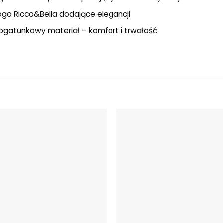
logo Ricco&Bella dodające elegancji
gatunkowy materiał – komfort i trwałość
Dodaj do
ulubionych