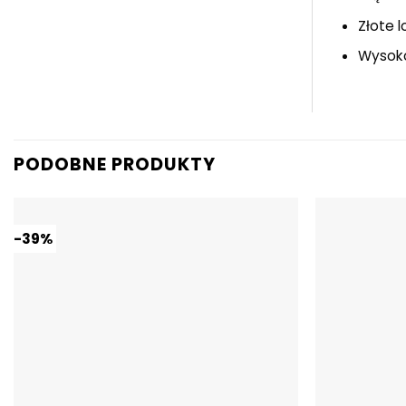
Złote 
Wysoko
PODOBNE PRODUKTY
-39%
Dodaj do
ulubionych