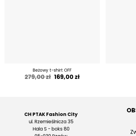
+
+
Beżowy t-shirt OFF
Pierwotna
Aktualna
279,00
zł
169,00
zł
cena
cena
wynosiła:
wynosi:
279,00 zł.
169,00 zł.
OB
CH PTAK Fashion City
ul. Rzemieślnicza 35
Hala S - boks 80
Zw