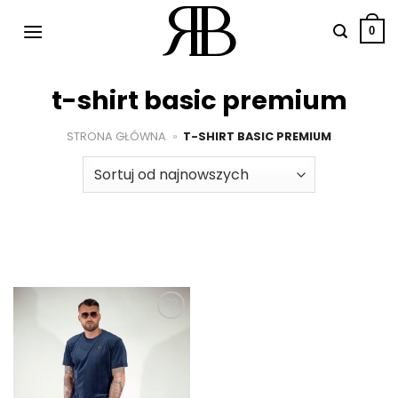
Przewiń
do
0
zawartości
t-shirt basic premium
STRONA GŁÓWNA
»
T-SHIRT BASIC PREMIUM
Dodaj do
ulubionych