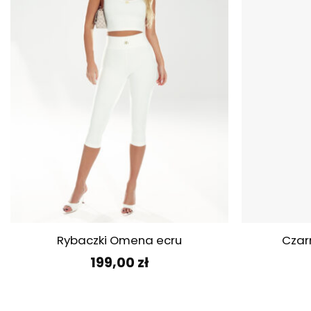
+
+
Rybaczki Omena ecru
Czar
199,00
zł