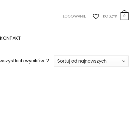
LOGOWANIE
KOSZYK
0
KONTAKT
Posortowane
wszystkich wyników: 2
według
najnowszych