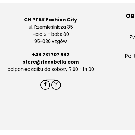
OB
CH PTAK Fashion City
ul. Rzemieślnicza 35
Hala S - boks 80
Zw
95-030 Rzgów
+48 731 707 582
Pol
store@riccobella.com
od poniedziałku do soboty 7:00 - 14:00