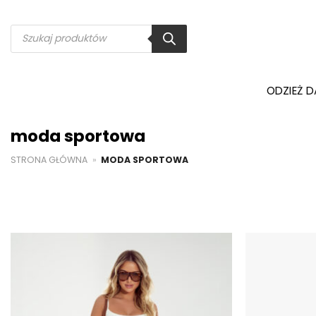
Przewiń
do
Wyszukiwarka
produktów
zawartości
ODZIEŻ 
moda sportowa
STRONA GŁÓWNA
»
MODA SPORTOWA
Dodaj do
ulubionych