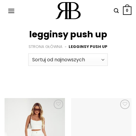
Przewiń
do
0
zawartości
legginsy push up
STRONA GŁÓWNA
»
LEGGINSY PUSH UP
Dodaj do
Dodaj do
ulubionych
ulubionych