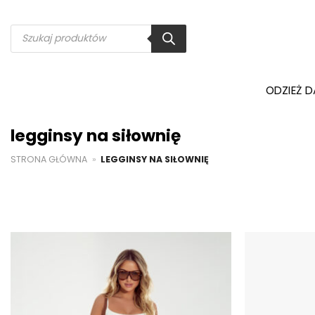
Przewiń
do
Wyszukiwarka
produktów
zawartości
ODZIEŻ 
legginsy na siłownię
STRONA GŁÓWNA
»
LEGGINSY NA SIŁOWNIĘ
Dodaj do
ulubionych