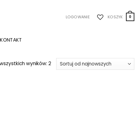
LOGOWANIE
KOSZYK
0
KONTAKT
Posortowane
wszystkich wyników: 2
według
najnowszych