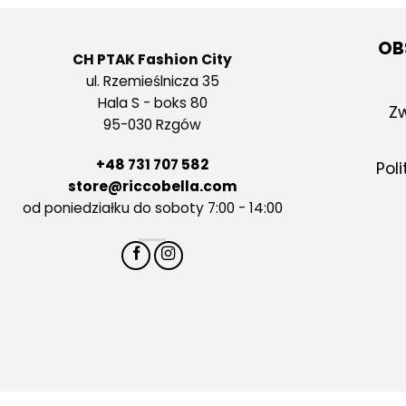
OB
CH PTAK Fashion City
ul. Rzemieślnicza 35
Hala S - boks 80
Zw
95-030 Rzgów
+48 731 707 582
Pol
store@riccobella.com
od poniedziałku do soboty 7:00 - 14:00