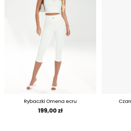
+
+
Rybaczki Omena ecru
Czar
199,00
zł