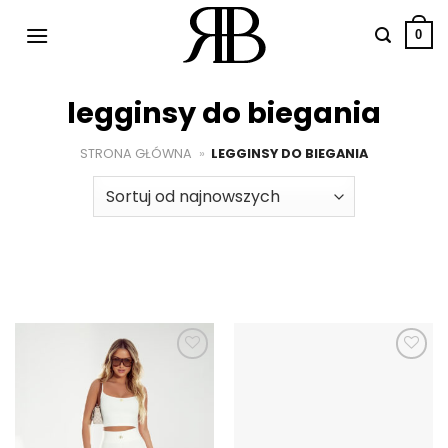
Przewiń
do
0
zawartości
legginsy do biegania
STRONA GŁÓWNA
»
LEGGINSY DO BIEGANIA
Dodaj do
Dodaj do
ulubionych
ulubionych