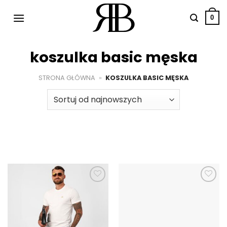
Przewiń
do
0
zawartości
koszulka basic męska
STRONA GŁÓWNA
»
KOSZULKA BASIC MĘSKA
Dodaj do
Dodaj do
ulubionych
ulubionych