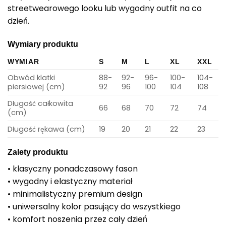
streetwearowego looku lub wygodny outfit na co
dzień.
Wymiary produktu
WYMIAR
S
M
L
XL
XXL
Obwód klatki
88-
92-
96-
100-
104-
piersiowej (cm)
92
96
100
104
108
Długość całkowita
66
68
70
72
74
(cm)
Długość rękawa (cm)
19
20
21
22
23
Zalety produktu
• klasyczny ponadczasowy fason
• wygodny i elastyczny materiał
• minimalistyczny premium design
• uniwersalny kolor pasujący do wszystkiego
• komfort noszenia przez cały dzień