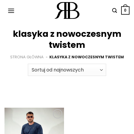
Przewiń
do
0
zawartości
klasyka z nowoczesnym
twistem
STRONA GŁÓWNA
»
KLASYKA Z NOWOCZESNYM TWISTEM
Dodaj do
ulubionych