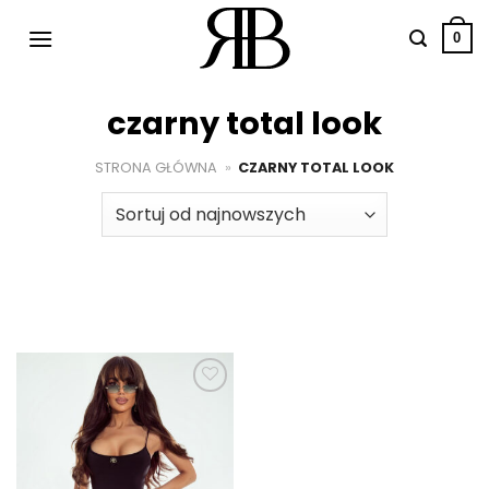
Przewiń
do
0
zawartości
czarny total look
STRONA GŁÓWNA
»
CZARNY TOTAL LOOK
Dodaj do
ulubionych