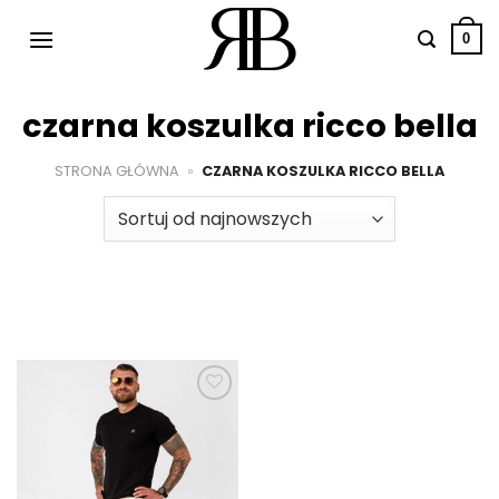
Przewiń
do
0
zawartości
czarna koszulka ricco bella
STRONA GŁÓWNA
»
CZARNA KOSZULKA RICCO BELLA
Dodaj do
ulubionych