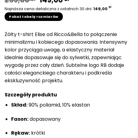
cena
cena
zł
Najniższa cena detaliczna z ostatnich 30 dni:
149,00
wynosiła:
wynosi:
Pokaż tabelę rozmiarów
259,00 zł.
149,00 zł.
Żółty t-shirt Elise od Ricco&Bella to połączenie
minimalizmu i kobiecego dopasowania. Intensywny
kolor przyciąga uwagę, a elastyczny materiał
idealnie dopasowuje się do sylwetki, zapewniając
wygodę przez cały dzień. Subtelne logo RB dodaje
całości eleganckiego charakteru i podkreśla
ekskluzywność projektu.
Szczegóły produktu
Skład:
90% poliamid, 10% elastan
Fason:
dopasowany
Rękaw:
krótki