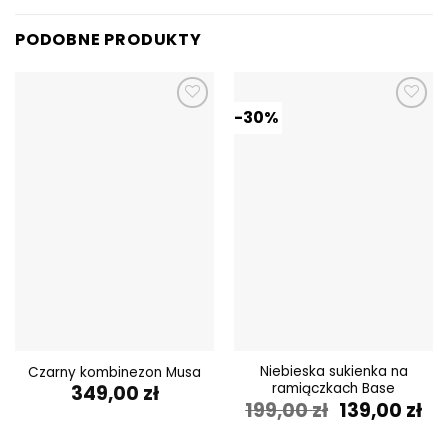
PODOBNE PRODUKTY
-30%
Dodaj do
Dodaj do
ulubionych
ulubionych
Niebieska sukienka na
Czarny kombinezon Musa
ramiączkach Base
349,00
zł
Pierwotna
Ak
199,00
zł
139,00
zł
cena
ce
wynosiła:
wy