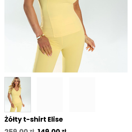
Żółty t-shirt Elise
Pierwotna
Aktualna
259,00
149,00
zł
zł