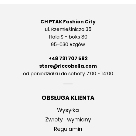
199,00 zł.
139
CH PTAK Fashion City
ul. Rzemieślnicza 35
Hala S - boks 80
95-030 Rzgów
+48 731 707 582
store@riccobella.com
od poniedziałku do soboty 7:00 - 14:00
OBSŁUGA KLIENTA
Wysyłka
Zwroty i wymiany
Regulamin