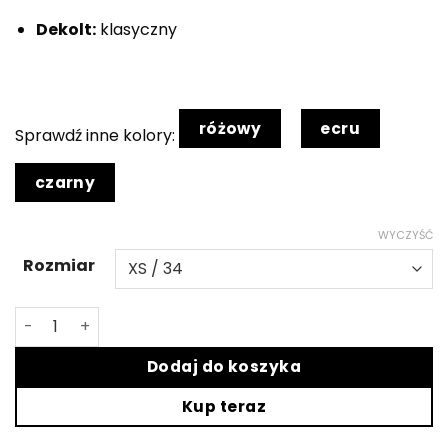
Dekolt:
klasyczny
różowy
ecru
Sprawdź inne kolory:
czarny
WYCZYŚĆ
Rozmiar
ilość Żółty t-shirt Elise
Dodaj do koszyka
Kup teraz