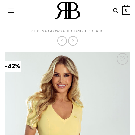
Przewiń
do
0
zawartości
STRONA GŁÓWNA
»
ODZIEŻ I DODATKI
-42%
Dodaj do
ulubionych