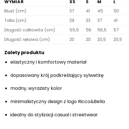
WYMIAR
XS
S
M
L
Biust (cm)
37
41
45
50
Talia (cm)
29
33
37
41
Długość całkowita (cm)
55,5
56
56,5
57
Długość rękawa (cm)
20
20
20,5
20,5
Zalety produktu
elastyczny i komfortowy materiał
dopasowany krój podkreślający sylwetkę
modny, wyrazisty kolor
minimalistyczny design z logo Ricco&Bella
idealny do stylizacji casual i streetwear