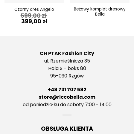
Beżowy komplet dresowy
Czarny dres Angelo
Bella
599,00
zł
Pierwotna
Aktualna
399,00
zł
cena
cena
wynosiła:
wynosi:
599,00 zł.
399,00 zł.
CH PTAK Fashion City
ul. Rzemieślnicza 35
Hala S - boks 80
95-030 Rzgów
+48 731 707 582
store@riccobella.com
od poniedziałku do soboty 7:00 - 14:00
OBSŁUGA KLIENTA