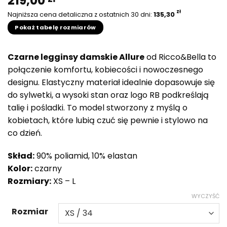
219,00
zł
Najniższa cena detaliczna z ostatnich 30 dni:
135,30
Pokaż tabelę rozmiarów
Czarne legginsy damskie Allure
od Ricco&Bella to
połączenie komfortu, kobiecości i nowoczesnego
designu. Elastyczny materiał idealnie dopasowuje się
do sylwetki, a wysoki stan oraz logo RB podkreślają
talię i pośladki. To model stworzony z myślą o
kobietach, które lubią czuć się pewnie i stylowo na
co dzień.
Skład:
90% poliamid, 10% elastan
Kolor:
czarny
Rozmiary:
XS – L
WYCZYŚĆ
Rozmiar