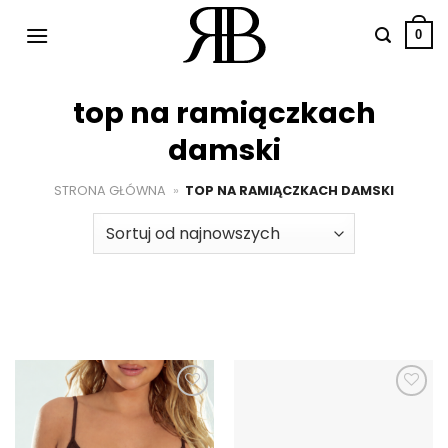
Przewiń
do
0
zawartości
top na ramiączkach
damski
STRONA GŁÓWNA
»
TOP NA RAMIĄCZKACH DAMSKI
Dodaj do
Dodaj do
ulubionych
ulubionych