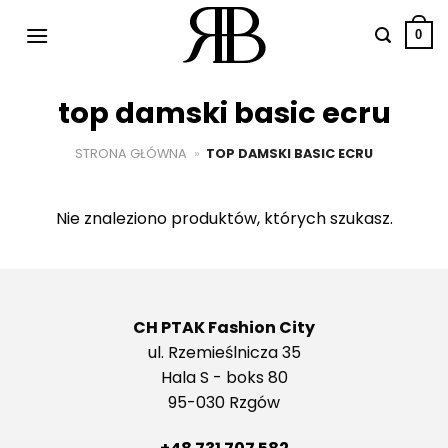
Przewiń
do
0
zawartości
top damski basic ecru
STRONA GŁÓWNA
»
TOP DAMSKI BASIC ECRU
Nie znaleziono produktów, których szukasz.
CH PTAK Fashion City
ul. Rzemieślnicza 35
Hala S - boks 80
95-030 Rzgów