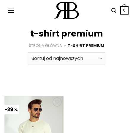
Przewiń
do
0
zawartości
t-shirt premium
STRONA GŁÓWNA
»
T-SHIRT PREMIUM
-39%
Dodaj do
ulubionych