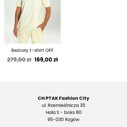
Beżowy t-shirt OFF
Pierwotna
Aktualna
279,00
zł
169,00
zł
cena
cena
wynosiła:
wynosi:
279,00 zł.
169,00 zł.
CH PTAK Fashion City
ul. Rzemieślnicza 35
Hala S - boks 80
95-030 Rzgów