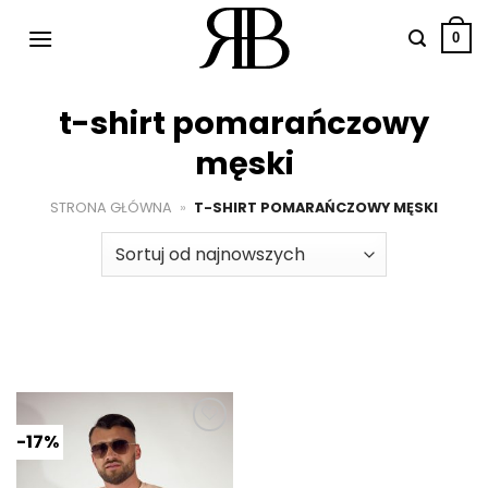
Przewiń
do
0
zawartości
t-shirt pomarańczowy
męski
STRONA GŁÓWNA
»
T-SHIRT POMARAŃCZOWY MĘSKI
-17%
Dodaj do
ulubionych