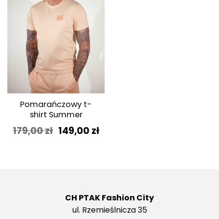
Pomarańczowy t-
shirt Summer
Pierwotna
Aktualna
179,00
zł
149,00
zł
cena
cena
wynosiła:
wynosi:
179,00 zł.
149,00 zł.
CH PTAK Fashion City
ul. Rzemieślnicza 35