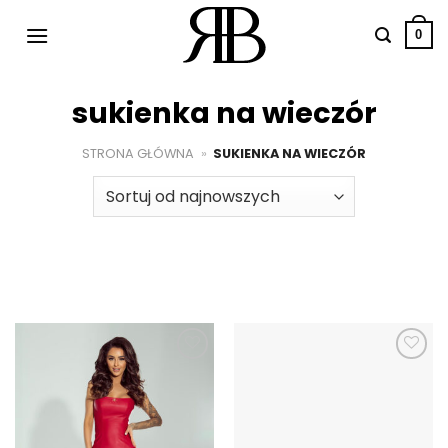
Przewiń
do
0
zawartości
sukienka na wieczór
STRONA GŁÓWNA
»
SUKIENKA NA WIECZÓR
Dodaj do
Dodaj do
ulubionych
ulubionych