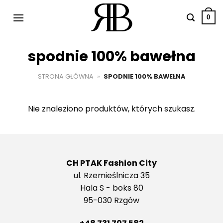
Przewiń
do
0
zawartości
spodnie 100% bawełna
STRONA GŁÓWNA
»
SPODNIE 100% BAWEŁNA
Nie znaleziono produktów, których szukasz.
CH PTAK Fashion City
ul. Rzemieślnicza 35
Hala S - boks 80
95-030 Rzgów