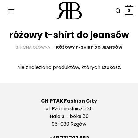
Przewiń
do
0
zawartości
różowy t-shirt do jeansów
STRONA GŁÓWNA
»
RÓŻOWY T-SHIRT DO JEANSÓW
Nie znaleziono produktów, których szukasz.
CH PTAK Fashion City
ul. Rzemieślnicza 35
Hala S - boks 80
95-030 Rzgów