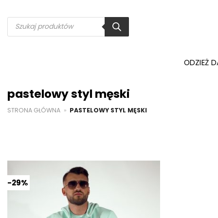
Przewiń
do
Wyszukiwarka
produktów
zawartości
ODZIEŻ 
pastelowy styl męski
STRONA GŁÓWNA
»
PASTELOWY STYL MĘSKI
-29%
Dodaj do
ulubionych