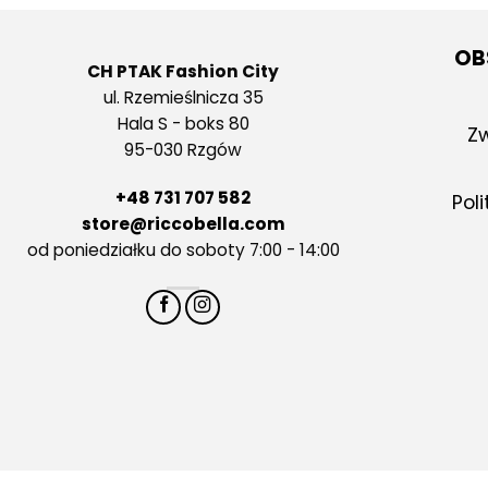
OB
CH PTAK Fashion City
ul. Rzemieślnicza 35
Hala S - boks 80
Zw
95-030 Rzgów
+48 731 707 582
Pol
store@riccobella.com
od poniedziałku do soboty 7:00 - 14:00