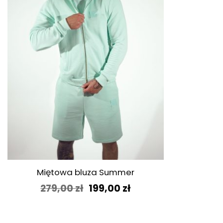
+
Miętowa bluza Summer
Pierwotna
Aktualna
279,00
zł
199,00
zł
cena
cena
wynosiła:
wynosi:
279,00 zł.
199,00 zł.