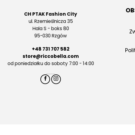
OB
CH PTAK Fashion City
ul. Rzemieślnicza 35
Hala S - boks 80
Zw
95-030 Rzgów
+48 731 707 582
Pol
store@riccobella.com
od poniedziałku do soboty 7:00 - 14:00