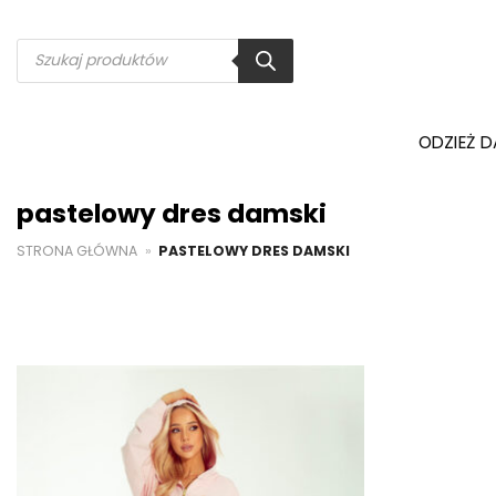
Przewiń
do
Wyszukiwarka
produktów
zawartości
ODZIEŻ 
pastelowy dres damski
STRONA GŁÓWNA
»
PASTELOWY DRES DAMSKI
Dodaj do
ulubionych