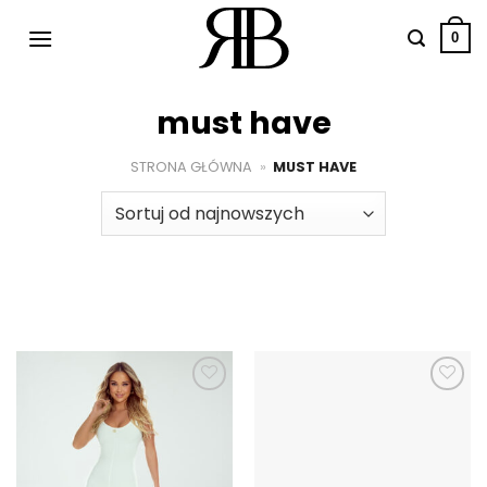
Przewiń
do
0
zawartości
must have
STRONA GŁÓWNA
»
MUST HAVE
Dodaj do
Dodaj do
ulubionych
ulubionych