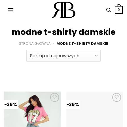
Przewiń
do
0
zawartości
modne t-shirty damskie
STRONA GŁÓWNA
»
MODNE T-SHIRTY DAMSKIE
-36%
-36%
Dodaj do
Dodaj do
ulubionych
ulubionych