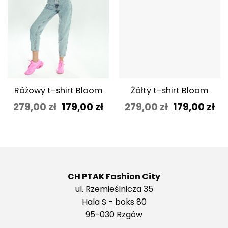
Różowy t-shirt Bloom
Żółty t-shirt Bloom
Pierwotna
Aktualna
Pierwotna
Ak
279,00
zł
179,00
zł
279,00
zł
179,00
zł
cena
cena
cena
ce
wynosiła:
wynosi:
wynosiła:
wy
279,00 zł.
179,00 zł.
279,00 zł.
179
CH PTAK Fashion City
ul. Rzemieślnicza 35
Hala S - boks 80
95-030 Rzgów