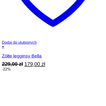
Dodaj do ulubionych
+
Ten
produkt
Żółte legginsy Bella
ma
Pierwotna
Aktualna
229,00
zł
179,00
zł
wiele
wariantów.
cena
cena
-22%
Opcje
wynosiła:
wynosi:
można
wybrać
229,00 zł.
179,00 zł.
na
stronie
produktu