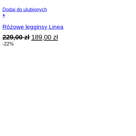
Dodaj do ulubionych
+
Ten
produkt
Różowe legginsy Linea
ma
Pierwotna
Aktualna
229,00
zł
189,00
zł
wiele
wariantów.
cena
cena
-22%
Opcje
wynosiła:
wynosi:
można
wybrać
229,00 zł.
189,00 zł.
na
stronie
produktu