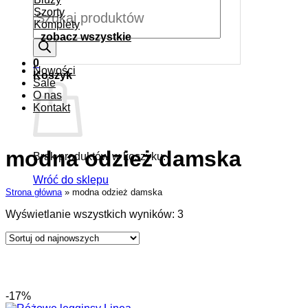
Wyszukiwarka
Szorty
produktów
Komplety
zobacz wszystkie
0
Nowości
Koszyk
Sale
O nas
Kontakt
modna odzież damska
Brak produktów w koszyku.
Wróć do sklepu
Strona główna
»
modna odzież damska
Posortowane
Wyświetlanie wszystkich wyników: 3
według
najnowszych
-17%