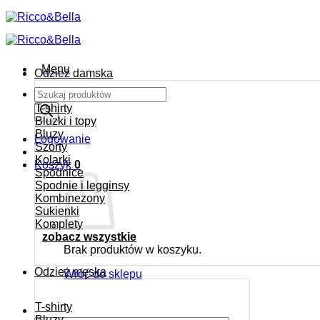
Przewiń
do
zawartości
Menu
Odzież damska
Wyszukiwarka
produktów
T-shirty
Bluzki i topy
Bluzy
Logowanie
Szorty
Kolarki
Koszyk
0
Spódnice
Spodnie i legginsy
Kombinezony
Sukienki
Komplety
zobacz wszystkie
Brak produktów w koszyku.
Odzież męska
Wróć do sklepu
T-shirty
Bluzy