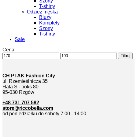
Szorty
T-shirty
Odzież męska
Bluzy
Komplety
Szorty
T-shirty
Sale
Cena
Cena
Cena
Filtruj
min
max
CH PTAK Fashion City
ul. Rzemieślnicza 35
Hala S - boks 80
95-030 Rzgów
+48 731 707 582
store@riccobella.com
od poniedziałku do soboty 7:00 - 14:00