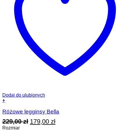
Dodaj do ulubionych
+
Ten
produkt
Różowe legginsy Bella
ma
Pierwotna
Aktualna
229,00
zł
179,00
zł
wiele
wariantów.
cena
cena
Rozmiar