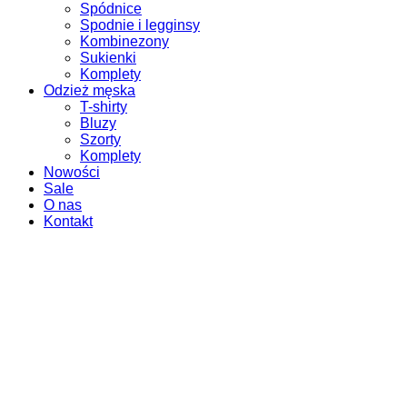
Spódnice
Spodnie i legginsy
Kombinezony
Sukienki
Komplety
Odzież męska
T-shirty
Bluzy
Szorty
Komplety
Nowości
Sale
O nas
Kontakt