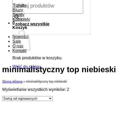
Wyszukiwarka
produktów
T-shirty
Bluzy
Szorty
Komplety
0
zobacz wszystkie
Koszyk
Nowości
Sale
O nas
Kontakt
Brak produktów w koszyku.
Wróć do sklepu
minimalistyczny top niebieski
Strona główna
»
minimalistyczny top niebieski
Posortowane
Wyświetlanie wszystkich wyników: 2
według
najnowszych