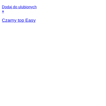
Dodaj do ulubionych
+
Ten
produkt
Czarny top Easy
ma
wiele
wariantów.
Opcje
można
wybrać
na
stronie
produktu