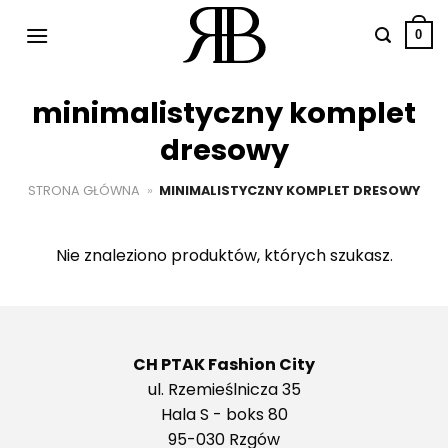
Przewiń
do
0
zawartości
minimalistyczny komplet
dresowy
STRONA GŁÓWNA
»
MINIMALISTYCZNY KOMPLET DRESOWY
Nie znaleziono produktów, których szukasz.
CH PTAK Fashion City
ul. Rzemieślnicza 35
Hala S - boks 80
95-030 Rzgów