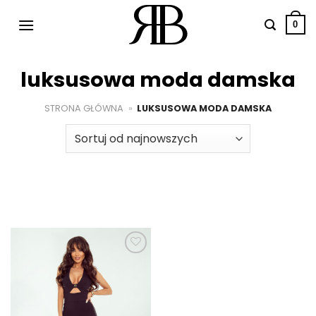
Przewiń
do
0
zawartości
luksusowa moda damska
STRONA GŁÓWNA
»
LUKSUSOWA MODA DAMSKA
Dodaj do
ulubionych