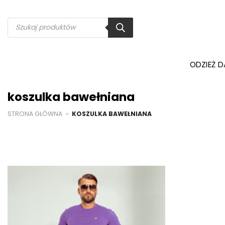
Przewiń
do
Wyszukiwarka
produktów
zawartości
ODZIEŻ 
koszulka bawełniana
STRONA GŁÓWNA
»
KOSZULKA BAWEŁNIANA
Dodaj do
ulubionych