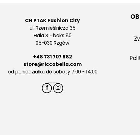
OB
CH PTAK Fashion City
ul. Rzemieślnicza 35
Hala S - boks 80
Zw
95-030 Rzgów
+48 731 707 582
Pol
store@riccobella.com
od poniedziałku do soboty 7:00 - 14:00