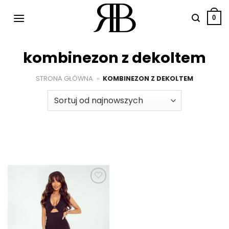
Przewiń
do
0
zawartości
kombinezon z dekoltem
STRONA GŁÓWNA
»
KOMBINEZON Z DEKOLTEM
Dodaj do
ulubionych