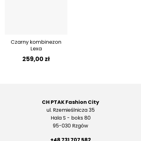
Czarny kombinezon
Lexa
259,00
zł
CH PTAK Fashion City
ul. Rzemieślnicza 35
Hala S - boks 80
95-030 Rzgów
+48 731 707 582