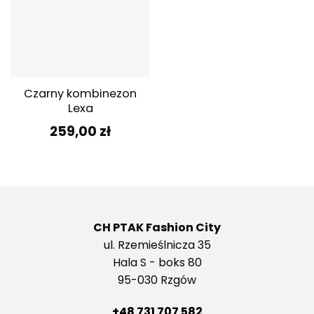
Czarny kombinezon
Lexa
259,00
zł
CH PTAK Fashion City
ul. Rzemieślnicza 35
Hala S - boks 80
95-030 Rzgów
+48 731 707 582