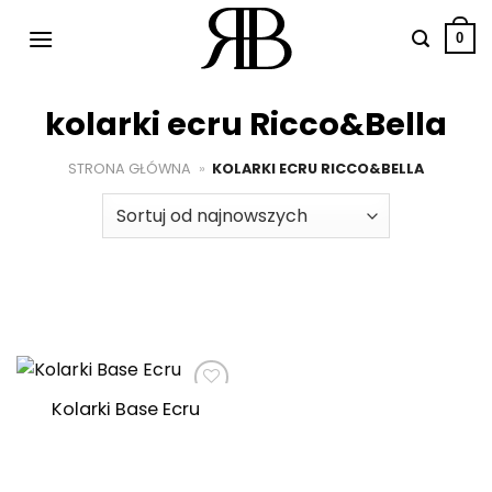
Przewiń
do
0
zawartości
kolarki ecru Ricco&Bella
STRONA GŁÓWNA
»
KOLARKI ECRU RICCO&BELLA
Kolarki Base Ecru
Dodaj do
ulubionych