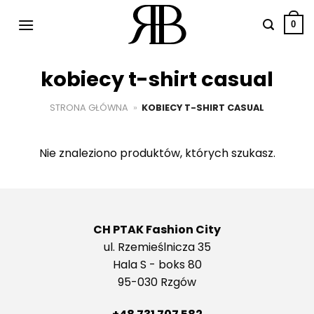
Przewiń
do
0
zawartości
kobiecy t-shirt casual
STRONA GŁÓWNA
»
KOBIECY T-SHIRT CASUAL
Nie znaleziono produktów, których szukasz.
CH PTAK Fashion City
ul. Rzemieślnicza 35
Hala S - boks 80
95-030 Rzgów