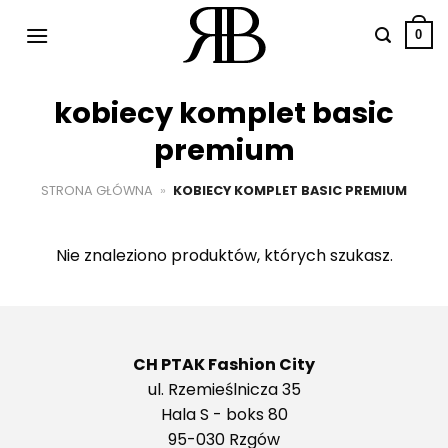
Przewiń
do
0
zawartości
kobiecy komplet basic
premium
STRONA GŁÓWNA
»
KOBIECY KOMPLET BASIC PREMIUM
Nie znaleziono produktów, których szukasz.
CH PTAK Fashion City
ul. Rzemieślnicza 35
Hala S - boks 80
95-030 Rzgów