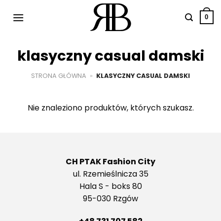
Przewiń
do
0
zawartości
klasyczny casual damski
STRONA GŁÓWNA
»
KLASYCZNY CASUAL DAMSKI
Nie znaleziono produktów, których szukasz.
CH PTAK Fashion City
ul. Rzemieślnicza 35
Hala S - boks 80
95-030 Rzgów