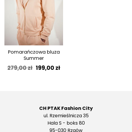
Pomarańczowa bluza
Summer
Pierwotna
Aktualna
279,00
zł
199,00
zł
cena
cena
wynosiła:
wynosi:
279,00 zł.
199,00 zł.
CH PTAK Fashion City
ul. Rzemieślnicza 35
Hala S - boks 80
95-030 Rzgów