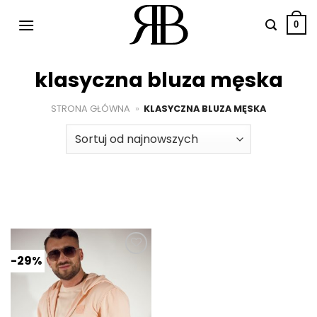
Przewiń
do
0
zawartości
klasyczna bluza męska
STRONA GŁÓWNA
»
KLASYCZNA BLUZA MĘSKA
-29%
Dodaj do
ulubionych