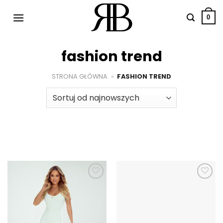
Przewiń
do
0
zawartości
fashion trend
STRONA GŁÓWNA
»
FASHION TREND
Dodaj do
Dodaj do
ulubionych
ulubionych