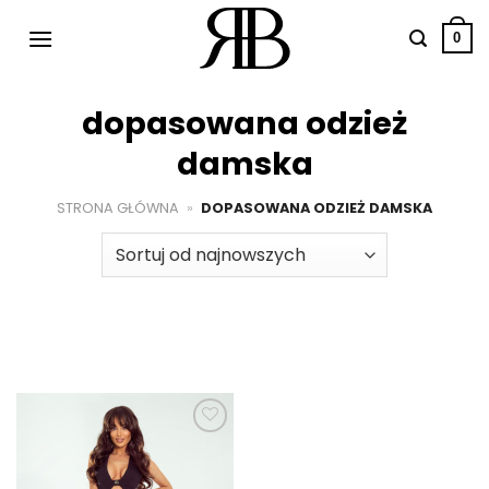
Przewiń
do
0
zawartości
dopasowana odzież
damska
STRONA GŁÓWNA
»
DOPASOWANA ODZIEŻ DAMSKA
Dodaj do
ulubionych