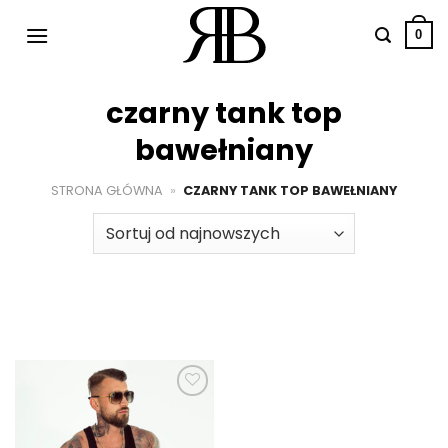
Przewiń
do
0
zawartości
czarny tank top
bawełniany
STRONA GŁÓWNA
»
CZARNY TANK TOP BAWEŁNIANY
Dodaj do
ulubionych