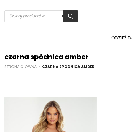
Przewiń
do
Wyszukiwarka
produktów
zawartości
ODZIEŻ 
czarna spódnica amber
STRONA GŁÓWNA
»
CZARNA SPÓDNICA AMBER
Dodaj do
ulubionych