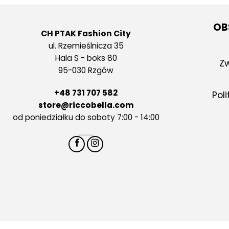
OB
CH PTAK Fashion City
ul. Rzemieślnicza 35
Hala S - boks 80
Zw
95-030 Rzgów
+48 731 707 582
Pol
store@riccobella.com
od poniedziałku do soboty 7:00 - 14:00