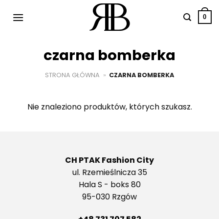
Przewiń
do
0
zawartości
czarna bomberka
STRONA GŁÓWNA
»
CZARNA BOMBERKA
Nie znaleziono produktów, których szukasz.
CH PTAK Fashion City
ul. Rzemieślnicza 35
Hala S - boks 80
95-030 Rzgów