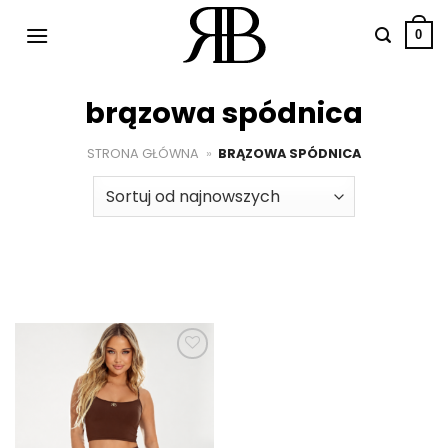
Przewiń
do
0
zawartości
brązowa spódnica
STRONA GŁÓWNA
»
BRĄZOWA SPÓDNICA
Dodaj do
ulubionych