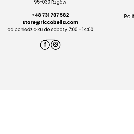
95-030 Rzgów
+48 731 707 582
Pol
store@riccobella.com
od poniedziałku do soboty 7:00 - 14:00