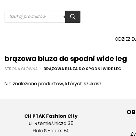
Przewiń
do
Wyszukiwarka
produktów
zawartości
ODZIEŻ 
brązowa bluza do spodni wide leg
STRONA GŁÓWNA
»
BRĄZOWA BLUZA DO SPODNI WIDE LEG
Nie znaleziono produktów, których szukasz.
OB
CH PTAK Fashion City
ul. Rzemieślnicza 35
Hala S - boks 80
Zw