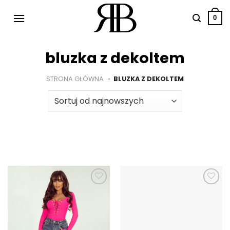
Przewiń
do
0
zawartości
bluzka z dekoltem
STRONA GŁÓWNA
»
BLUZKA Z DEKOLTEM
Dodaj do
Dodaj do
ulubionych
ulubionych