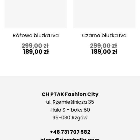
Różowa bluzka Iva
Czarna bluzka Iva
299,00
zł
299,00
zł
Pierwotna
Aktualna
Pierwotna
Aktualn
189,00
zł
189,00
zł
cena
cena
cena
cena
wynosiła:
wynosi:
wynosiła:
wynosi:
299,00 zł.
189,00 zł.
299,00 zł.
189,00 zł
CH PTAK Fashion City
ul. Rzemieślnicza 35
Hala S - boks 80
95-030 Rzgów
+48 731 707 582
store@riccobella.com