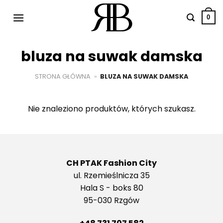
Przewiń
do
0
zawartości
bluza na suwak damska
STRONA GŁÓWNA
»
BLUZA NA SUWAK DAMSKA
Nie znaleziono produktów, których szukasz.
CH PTAK Fashion City
ul. Rzemieślnicza 35
Hala S - boks 80
95-030 Rzgów